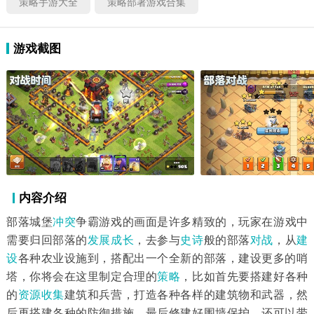
策略手游大全
策略部署游戏合集
游戏截图
内容介绍
部落城堡
冲突
争霸游戏的画面是许多精致的，玩家在游戏中
需要归回部落的
发展
成长
，去参与
史诗
般的部落
对战
，从
建
设
各种农业设施到，搭配出一个全新的部落，建设更多的哨
塔，你将会在这里制定合理的
策略
，比如首先要搭建好各种
的
资源收集
建筑和兵营，打造各种各样的建筑物和武器，然
后再搭建各种的防御措施，最后修建好围墙保护，还可以带