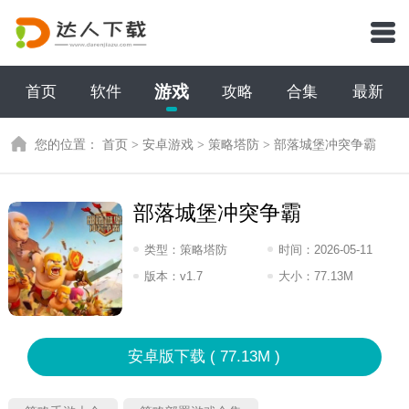
游戏
首页
软件
攻略
合集
最新
您的位置：
首页
>
安卓游戏
>
策略塔防
>
部落城堡冲突争霸
部落城堡冲突争霸
类型：
策略塔防
时间：
2026-05-11
12:2026
版本：
v1.7
大小：
77.13M
安卓版下载 ( 77.13M )