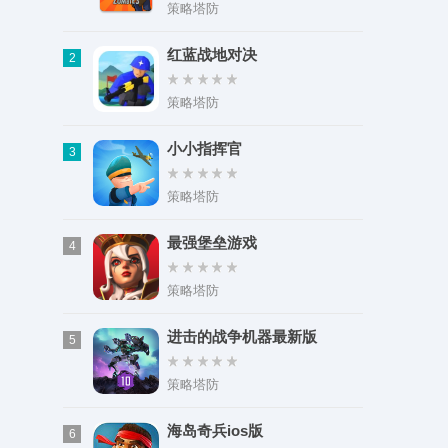
类型：拍摄美化
策略塔防
大小：58.17M
红蓝战地对决
2
策略塔防
小小指挥官
3
策略塔防
最强堡垒游戏
4
策略塔防
进击的战争机器最新版
5
策略塔防
海岛奇兵ios版
6