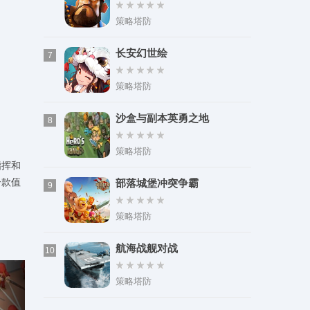
策略塔防
长安幻世绘
7
策略塔防
沙盒与副本英勇之地
8
策略塔防
指挥和
一款值
部落城堡冲突争霸
9
策略塔防
航海战舰对战
10
策略塔防