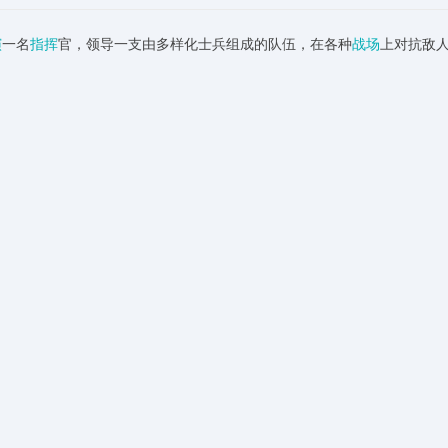
演
一名
指挥
官，领导一支由多样化士兵组成的队伍，在各种
战场
上对抗敌