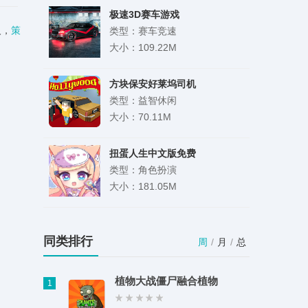
极速3D赛车游戏
人，
策
类型：赛车竞速
大小：109.22M
方块保安好莱坞司机
类型：益智休闲
大小：70.11M
扭蛋人生中文版免费
类型：角色扮演
大小：181.05M
金属咆哮3汉化版
类型：飞行射击
同类排行
周
/
月
/
总
大小：38.16M
植物大战僵尸融合植物
1
拼图专家app