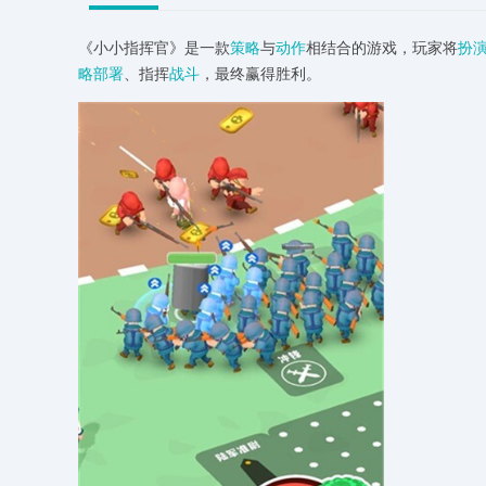
《小小指挥官》是一款
策略
与
动作
相结合的游戏，玩家将
扮
略部署
、指挥
战斗
，最终赢得胜利。