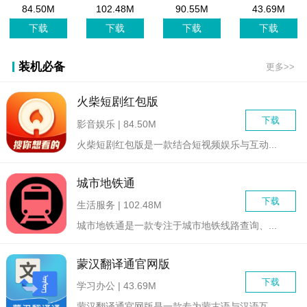
版
化版
网版
84.50M
102.48M
90.55M
43.69M
下载
下载
下载
下载
装机必备
更多>>
火柴短剧红包版
下载
影音娱乐 | 84.50M
火柴短剧红包版是一款结合短视频娱乐与互动...
城市地铁通
下载
生活服务 | 102.48M
城市地铁通是一款专注于城市地铁线路查询、...
蒙汉翻译通官网版
下载
学习办公 | 43.69M
蒙汉翻译通官网版是一款专为蒙古语与汉语互...