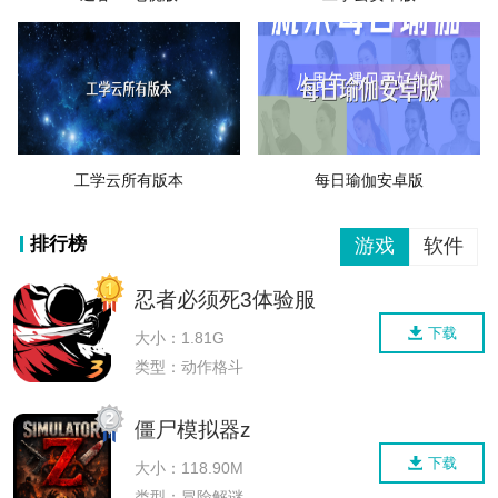
工学云所有版本
每日瑜伽安卓版
排行榜
游戏
软件
忍者必须死3体验服
下载
大小：1.81G
类型：动作格斗
僵尸模拟器z
下载
大小：118.90M
类型：冒险解谜