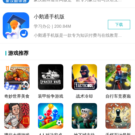
小鹅通手机版
下载
学习办公 | 200.84M
小鹅通手机版是一款专为知识付费与在线教育...
游戏推荐
奇妙世界美食
装甲纷争游戏
战术冷却
自行车竞赛巅
游戏
正式版
1.41.0版本
峰
蹲坑大师游戏
4人对决安卓
地下城方块
千棋百计最新