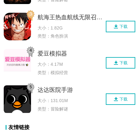
航海王热血航线无限召唤券版
下载
大小：1.82G
类型：角色扮演
4
爱豆模拟器
下载
大小：4.17M
类型：模拟经营
5
达达医院手游
下载
大小：131.01M
类型：冒险解谜
友情链接