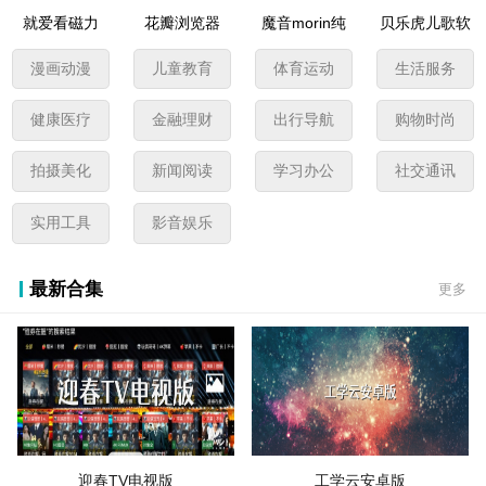
就爱看磁力
花瓣浏览器
魔音morin纯
贝乐虎儿歌软
app安卓版
app安卓版
净版
件
漫画动漫
儿童教育
体育运动
生活服务
健康医疗
金融理财
出行导航
购物时尚
拍摄美化
新闻阅读
学习办公
社交通讯
实用工具
影音娱乐
最新合集
更多
迎春TV电视版
工学云安卓版