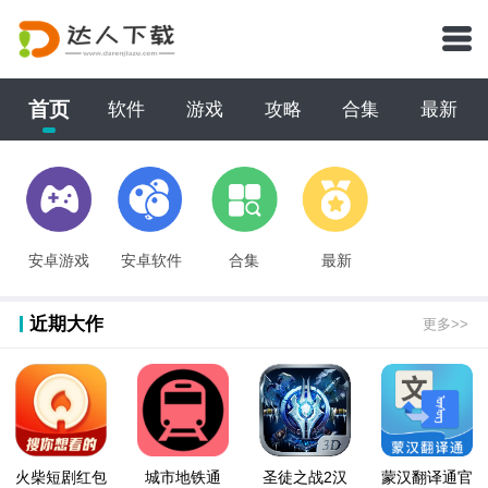
首页
软件
游戏
攻略
合集
最新
安卓游戏
安卓软件
合集
最新
近期大作
更多>>
火柴短剧红包
城市地铁通
圣徒之战2汉
蒙汉翻译通官