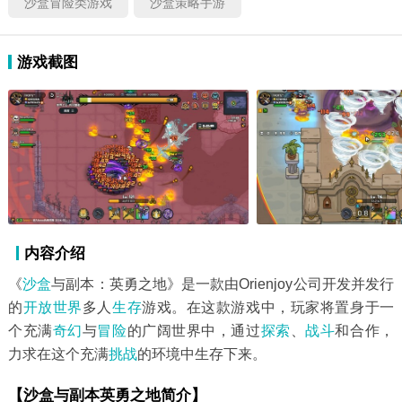
沙盒冒险类游戏
沙盒策略手游
游戏截图
内容介绍
《
沙盒
与副本：英勇之地》是一款由Orienjoy公司开发并发行
的
开放世界
多人
生存
游戏。在这款游戏中，玩家将置身于一
个充满
奇幻
与
冒险
的广阔世界中，通过
探索
、
战斗
和合作，
力求在这个充满
挑战
的环境中生存下来。
【沙盒与副本英勇之地简介】