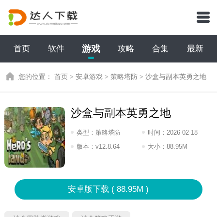
游戏
首页
软件
攻略
合集
最新
您的位置：
首页
>
安卓游戏
>
策略塔防
>
沙盒与副本英勇之地
沙盒与副本英勇之地
类型：
策略塔防
时间：
2026-02-18
18:2026
版本：
v12.8.64
大小：
88.95M
安卓版下载 ( 88.95M )