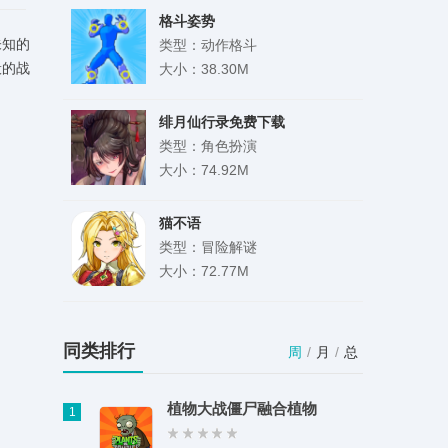
格斗姿势
未知的
类型：动作格斗
般的战
大小：38.30M
绯月仙行录免费下载
类型：角色扮演
大小：74.92M
猫不语
类型：冒险解谜
大小：72.77M
Eden模拟器
类型：实用工具
同类排行
周
/
月
/
总
大小：29.62M
植物大战僵尸融合植物
1
吉多多