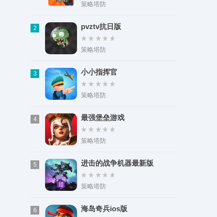
类型：购物时尚
策略塔防
大小：64.15M
pvztv抗日版
2
策略塔防
小小指挥官
3
策略塔防
最强堡垒游戏
4
策略塔防
进击的战争机器最新版
5
策略塔防
海岛奇兵ios版
6