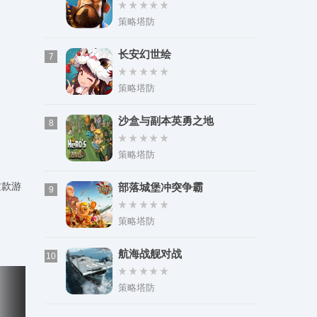
策略塔防
长安幻世绘
7
策略塔防
沙盒与副本英勇之地
8
策略塔防
这款游
部落城堡冲突争霸
9
策略塔防
航海战舰对战
10
策略塔防