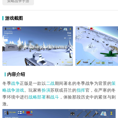
策略战争手游
游戏截图
内容介绍
冬季
战争
正版是一款以
二战
期间著名的冬季战争为背景的
策
略战争游戏
。玩家将
扮演
苏联或芬兰的
指挥
官，在严寒的冬
季环境中进行
战略
部署
和
战斗
，体验那段历史中的紧张与刺
激。