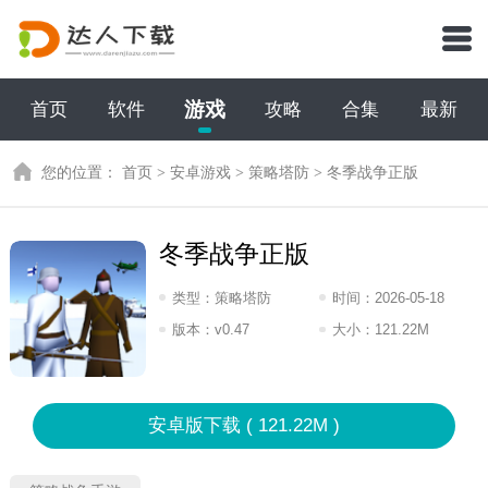
游戏
首页
软件
攻略
合集
最新
您的位置：
首页
>
安卓游戏
>
策略塔防
>
冬季战争正版
冬季战争正版
类型：
策略塔防
时间：
2026-05-18
17:2026
版本：
v0.47
大小：
121.22M
安卓版下载 ( 121.22M )