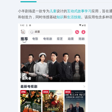
小羊剧场是一款专为
儿童
设计的
互动式
故事
学习
应用，旨在
和创造力，同时传授基础
知识
和
生活
技能
。该应用包含多种