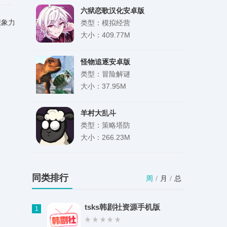
六狱恋歌汉化安卓版
想象力
类型：模拟经营
大小：409.77M
怪物追逐安卓版
类型：冒险解谜
大小：37.95M
羊村大乱斗
类型：策略塔防
大小：266.23M
小G资源库免费版
类型：实用工具
同类排行
周
/
月
/
总
大小：103.50M
tsks韩剧社资源手机版
1
阿凉的幸运日0.17手机版