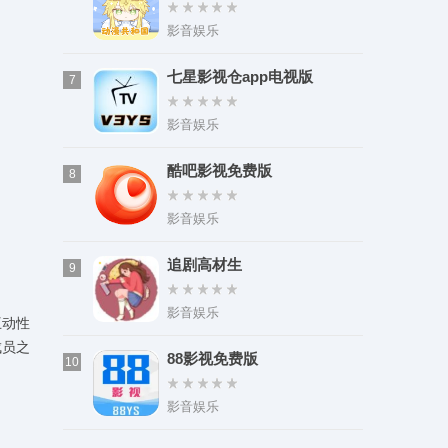
装
影音娱乐
七星影视仓app电视版
7
影音娱乐
酷吧影视免费版
8
影音娱乐
追剧高材生
9
影音娱乐
互动性
成员之
88影视免费版
10
影音娱乐