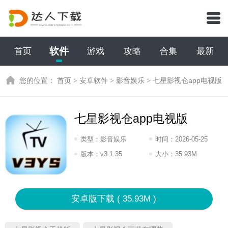
软件
首页
游戏
攻略
合集
最新
您的位置：
首页
>
安卓软件
>
影音娱乐
>
七星影视仓app电视版
七星影视仓app电视版
类型：
影音娱乐
时间：
2026-05-25
15:2026
版本：
v3.1.35
大小：
35.93M
安卓版下载 ( 35.93M )