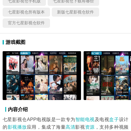
七星影视仓手机版
七星影视仓下载有哪些
七星影视仓所有版本
新版七星影视仓软件
官方七星影视仓软件
游戏截图
内容介绍
七星影视仓APP电视版是一款专为
智能电视
及电视
盒子
设计
的
影视
播放
应用，集成了海量
高清
影视
资源
，支持多种视频