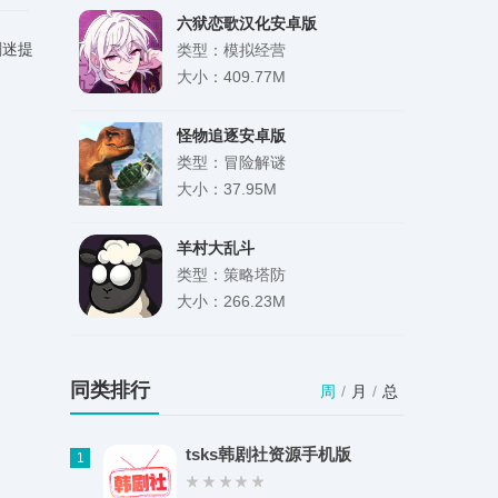
六狱恋歌汉化安卓版
剧迷提
类型：模拟经营
大小：409.77M
怪物追逐安卓版
类型：冒险解谜
大小：37.95M
羊村大乱斗
类型：策略塔防
大小：266.23M
小狸影视官方版
类型：影音娱乐
同类排行
周
/
月
/
总
大小：35.23M
tsks韩剧社资源手机版
1
熊猫头漫画短剧最新版