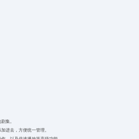
的剧集。
添加进去，方便统一管理。
操作，以及倍速播放等高级功能。