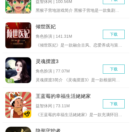
益智休闲 | 100.56M
黑猴子营地游戏简介 黑猴子营地是一款集剧情、恋爱、养成...
倾世医妃
下载
角色扮演 | 141.31M
《倾世医妃》是一款融合古风、恋爱养成与策略解谜元素的角色扮演...
灵魂摆渡3
下载
角色扮演 | 77.07M
灵魂摆渡3简介 《灵魂摆渡3》是一款根据同名热门网剧改...
王蓝莓的幸福生活姥姥家
下载
益智休闲 | 73.11M
《王蓝莓的幸福生活姥姥家》是一款充满怀旧与温情的模拟经营类游...
隐形守护者