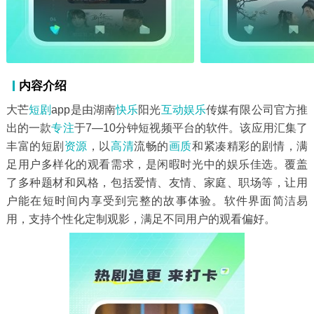
内容介绍
大芒
短剧
app是由湖南
快乐
阳光
互动
娱乐
传媒有限公司官方推
出的一款
专注
于7—10分钟短视频平台的软件。该应用汇集了
丰富的短剧
资源
，以
高清
流畅的
画质
和紧凑精彩的剧情，满
足用户多样化的观看需求，是闲暇时光中的娱乐佳选。覆盖
了多种题材和风格，包括爱情、友情、家庭、职场等，让用
户能在短时间内享受到完整的故事体验。软件界面简洁易
用，支持个性化定制观影，满足不同用户的观看偏好。