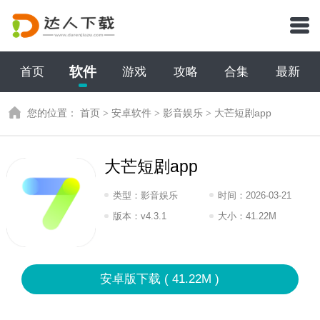
软件
首页
游戏
攻略
合集
最新
您的位置：
首页
>
安卓软件
>
影音娱乐
>
大芒短剧app
大芒短剧app
类型：
影音娱乐
时间：
2026-03-21
08:2026
版本：
v4.3.1
大小：
41.22M
安卓版下载 ( 41.22M )