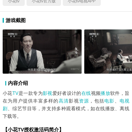
小花tv
小花tv官方版
小花tv电视APP
游戏截图
内容介绍
小花
TV
是一款专为
影视
爱好者设计的
在线
视频
播放
软件，旨
在为用户提供丰富多样的
高清
影视
资源
，包括
电影
、
电视
剧
、综艺节目等，并支持多种观看模式，如在线播放、离线
下载等。
【小花TV授权激活码简介】