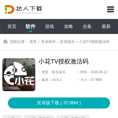
软件
首页
游戏
攻略
合集
最新
您的位置：
首页
>
安卓软件
>
影音娱乐
>
小花TV授权激活码
小花TV授权激活码
类型：
影音娱乐
时间：
2026-05-12
17:2026
版本：
v6.8.2
大小：
37.96M
安卓版下载 ( 37.96M )