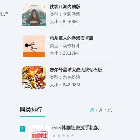
侠客江湖内购版
用户
类型：卡牌游戏
大小：62.66M
猎杀巨人的游戏安卓版
类型：动作格斗
大小：23.17M
赛尔号星球大战无限钻石版
类型：角色扮演
大小：642.08M
小猪4K影视
类型：影音娱乐
同类排行
周
/
月
/
总
大小：61.80M
tsks韩剧社资源手机版
1
超级黑暗欺骗正版