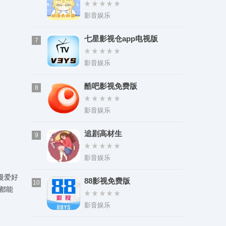
装
影音娱乐
七星影视仓app电视版
7
影音娱乐
酷吧影视免费版
8
影音娱乐
追剧高材生
9
影音娱乐
漫爱好
88影视免费版
10
都能
影音娱乐