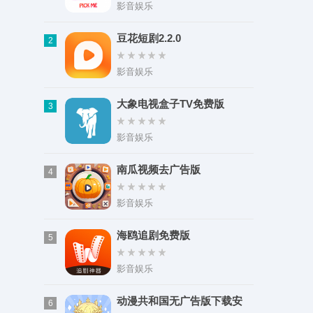
类型：冒险解谜
影音娱乐
大小：309.81M
豆花短剧2.2.0
2
影音娱乐
大象电视盒子TV免费版
3
影音娱乐
南瓜视频去广告版
4
影音娱乐
海鸥追剧免费版
5
影音娱乐
动漫共和国无广告版下载安
6