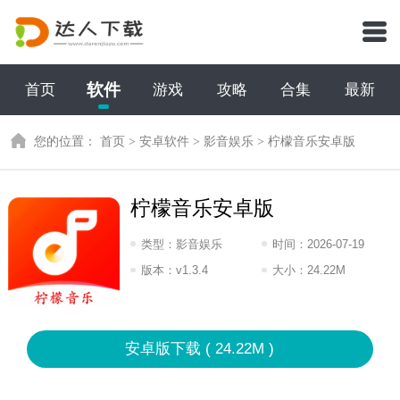
软件
首页
游戏
攻略
合集
最新
您的位置：
首页
>
安卓软件
>
影音娱乐
>
柠檬音乐安卓版
柠檬音乐安卓版
类型：
影音娱乐
时间：
2026-07-19
07:2026
版本：
v1.3.4
大小：
24.22M
安卓版下载 ( 24.22M )