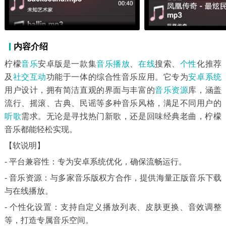
内容介绍
柠檬
音乐
安卓版是一款集
音乐播放
、
在线
搜索、
个性
化推荐
及
社交互动
功能于一体的综合性音乐应用。它专为
安卓系统
用户设计，拥有简洁直观的界面与丰富的
音乐资源
库，涵盖
流行、摇滚、古典、民谣等多种音乐风格，满足不同用户的
听歌
需求。无论是寻找热门新歌，还是回味经典老曲，柠檬
音乐都能轻松实现。
【软说明】
- 平台兼容性：专为安卓系统优化，确保流畅运行。
- 音乐资源：与多家音乐版权方合作，提供海量正版音乐下载
与在线播放。
- 个性化设置：支持自定义播放列表、皮肤更换、音效调整
等，打造专属音乐空间。