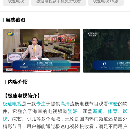
极速电视
极速电视剧手机免费观看
极速电视TV版
游戏截图
内容介绍
【极速电视简介】
极速电视
是一款
专注
于提供
高清
流畅电视节目观看
体验
的软
件。它整合了海量的电视频道
资源
，涵盖
新闻
、
体育
、
影
视
、综艺、少儿等多个领域，无论是国内热门频道还是国外
精彩节目，用户都能通过极速电视轻松收看，满足不同用户