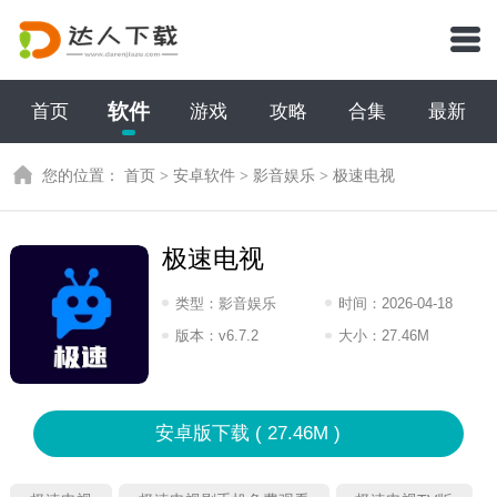
软件
首页
游戏
攻略
合集
最新
您的位置：
首页
>
安卓软件
>
影音娱乐
>
极速电视
极速电视
类型：
影音娱乐
时间：
2026-04-18
12:2026
版本：
v6.7.2
大小：
27.46M
安卓版下载 ( 27.46M )