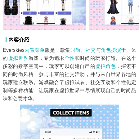
内容介绍
Everskies
内置菜单
版是一款集
时尚
、
社交
与
角色扮演
于一体
的
虚拟世界
游戏，专为追求
个性
和时尚的玩家打造。在这个
多彩的数字空间中，玩家可以创建自己的
虚拟
角色
，探索不
同的时尚风格，参与丰富的社交活动，并与来自世界各地的
玩家建立联系。游戏融合了虚拟试衣、社交互动和个性化定
制等多种功能，让玩家在虚拟世界中尽情展现自己的时尚品
味和创意才华。