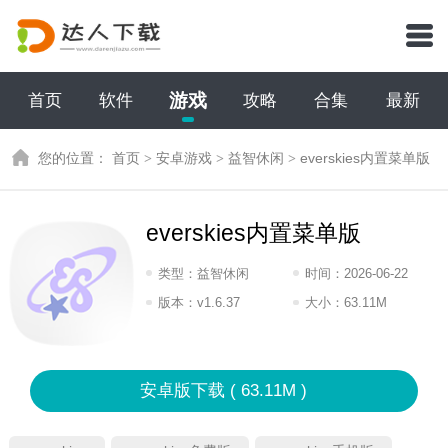
游戏
首页
软件
攻略
合集
最新
您的位置：
首页
>
安卓游戏
>
益智休闲
>
everskies内置菜单版
everskies内置菜单版
类型：
益智休闲
时间：
2026-06-22
11:2026
版本：
v1.6.37
大小：
63.11M
安卓版下载 ( 63.11M )