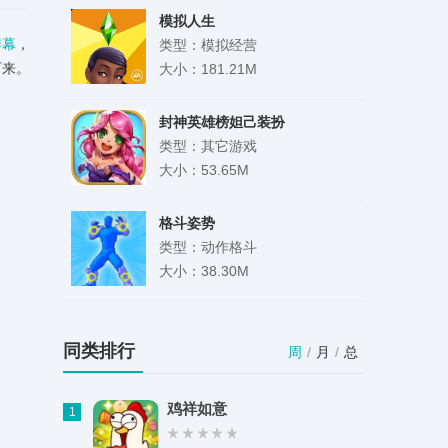
模拟人生
屏幕
，
类型：模拟经营
下来。
大小：181.21M
封神英雄榜妲己装扮
类型：其它游戏
大小：53.65M
格斗姿势
类型：动作格斗
大小：38.30M
极限交通赛车
类型：赛车竞速
同类排行
周
/
月
/
总
大小：116.90M
鸡祥如意
1
密室逃脱：惊悚剧院之最后的