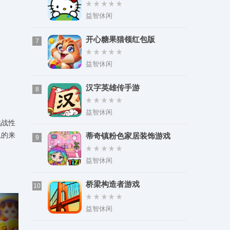
益智休闲
开心糖果猫领红包版
7
益智休闲
汉字英雄传手游
8
益智休闲
挑战性
总的来
蒂奇镇粉色家居装饰游戏
9
益智休闲
桥梁构造者游戏
10
益智休闲