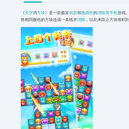
《
天空
消
方块
》是一款极富
创意
和
挑战性
的
消除类
手机
游戏
将相同颜色的方块连成一条线并
消除
，以此来防止方块堆积