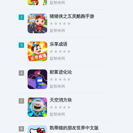
芭蕾
类型：冒险解谜
益智休闲
大小：83.80M
猪猪侠之五灵酷跑手游
2
益智休闲
乐享成语
3
益智休闲
财富进化论
4
益智休闲
天空消方块
5
益智休闲
凯蒂猫的朋友世界中文版
6