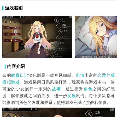
游戏截图
内容介绍
奈的
教育
日记
汉化版是一款画风细腻、
剧情
丰富的
恋爱养成
模拟游戏
。游戏采用日系风格打造，玩家将在游戏中与一位
可爱的少女展开一系列的
故事
，通过提升
角色
之间的好感
度，解锁彼此之间的关系，进一步
发展
剧情。每个决策都可
能影响到角色的发展和关系，使得游戏充满了挑战和惊喜。