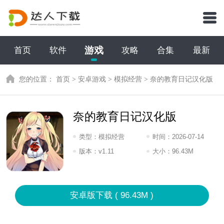
游戏
首页
软件
攻略
合集
最新
您的位置：
首页
>
安卓游戏
>
模拟经营
>
奈的教育日记汉化版
奈的教育日记汉化版
类型：
模拟经营
时间：
2026-07-14
11:2026
版本：
v1.11
大小：
96.43M
安卓版下载 ( 96.43M )