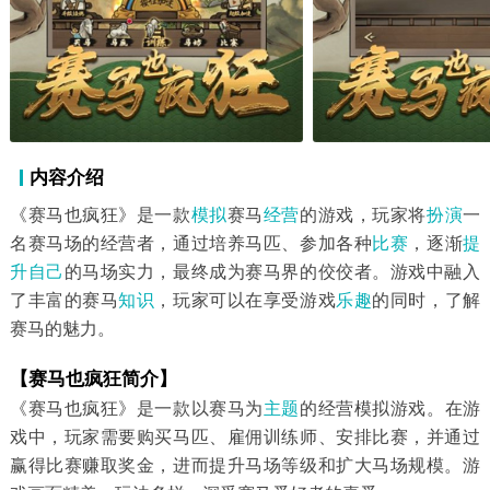
内容介绍
《赛马也疯狂》是一款
模拟
赛马
经营
的游戏，玩家将
扮演
一
名赛马场的经营者，通过培养马匹、参加各种
比赛
，逐渐
提
升自己
的马场实力，最终成为赛马界的佼佼者。游戏中融入
了丰富的赛马
知识
，玩家可以在享受游戏
乐趣
的同时，了解
赛马的魅力。
【赛马也疯狂简介】
《赛马也疯狂》是一款以赛马为
主题
的经营模拟游戏。在游
戏中，玩家需要购买马匹、雇佣训练师、安排比赛，并通过
赢得比赛赚取奖金，进而提升马场等级和扩大马场规模。游