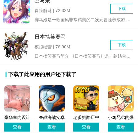
赛马娘
下载
冒险解谜 | 72.32M
赛马娘是一款画风非常精美的二次元冒险养成游戏，游戏中玩家可以...
日本搞笑赛马
下载
模拟经营 | 76.90M
日本搞笑赛马简介 《日本搞笑赛马》是一款结合了赛马竞技...
下载了此应用的用户还下载了
豪华室内设计
奋战海战安卓
老爹奶酪店中
小鸡兄弟的爆
版
文最新版本
米花店铺内置
查看
查看
查看
查看
菜单