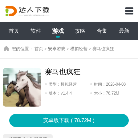
游戏
首页
软件
攻略
合集
最新
您的位置：
首页
>
安卓游戏
>
模拟经营
>
赛马也疯狂
赛马也疯狂
类型：
模拟经营
时间：
2026-04-08
07:2026
版本：
v1.4.4
大小：
78.72M
安卓版下载 ( 78.72M )