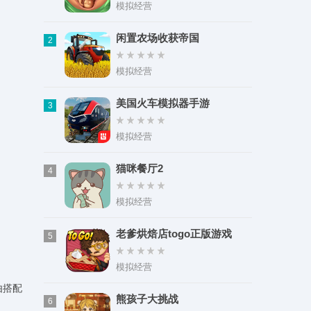
类型：角色扮演
模拟经营
大小：66.53M
闲置农场收获帝国
2
模拟经营
美国火车模拟器手游
3
模拟经营
猫咪餐厅2
4
模拟经营
老爹烘焙店togo正版游戏
5
模拟经营
由搭配
熊孩子大挑战
6