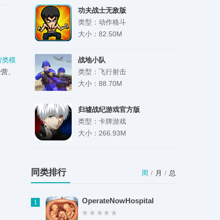
功夫战士无敌版
类型：动作格斗
大小：82.50M
智类
模
战地小队
经营、
类型：飞行射击
大小：88.70M
归墟战纪游戏官方版
类型：卡牌游戏
大小：266.93M
爱看泰剧
类型：影音娱乐
同类排行
周
/
月
/
总
大小：104.12M
OperateNowHospital
1
樱花学校时尚生活模拟