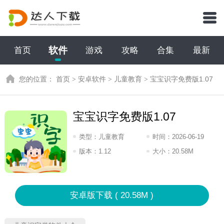
软件
首页
游戏
攻略
合集
最新
您的位置：
首页
>
安卓软件
>
儿童教育
>
宝宝识字免费版1.07
宝宝识字免费版1.07
类型：
儿童教育
时间：
2026-06-19
11:2026
版本：
1.12
大小：
20.58M
安卓版下载 ( 20.58M )