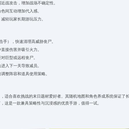
弱近战攻击，增加战场不确定性。
角色间互动增加代入感。
，减轻玩家长期游玩压力。
狙击手），快速清理高威胁丧尸。
少直接伤害并吸引火力。
应对巨型或远程丧尸。
血进入下一关导致减员。
前调整阵容和道具使用策略。
出，适合喜欢挑战的末日题材爱好者。其随机地图和角色养成系统保证了
言，这是一款兼具策略性与沉浸感的优质手游，值得一试。