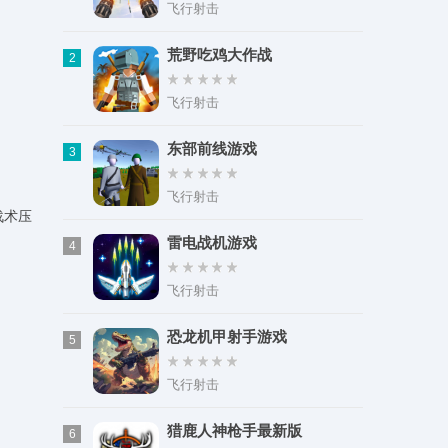
类型：购物时尚
飞行射击
大小：22.74M
荒野吃鸡大作战
2
飞行射击
东部前线游戏
3
飞行射击
战术压
雷电战机游戏
4
飞行射击
恐龙机甲射手游戏
5
飞行射击
猎鹿人神枪手最新版
6