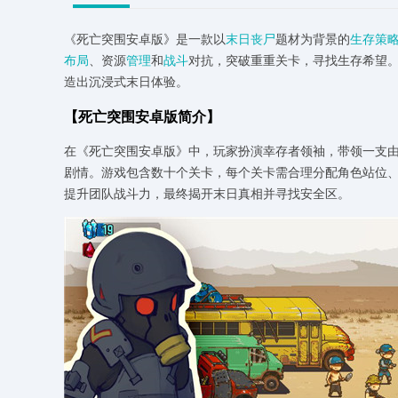
《死亡突围安卓版》是一款以
末日丧尸
题材为背景的
生存策
布局
、资源
管理
和
战斗
对抗，突破重重关卡，寻找生存希望。
造出沉浸式末日体验。
【死亡突围安卓版简介】
在《死亡突围安卓版》中，玩家扮演幸存者领袖，带领一支
剧情。游戏包含数十个关卡，每个关卡需合理分配角色站位
提升团队战斗力，最终揭开末日真相并寻找安全区。