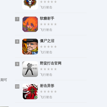
飞行射击
软糖射手
7
飞行射击
僵尸之沼
8
飞行射击
野蛮打击官网
9
飞行射击
长期可
射击异形
10
飞行射击