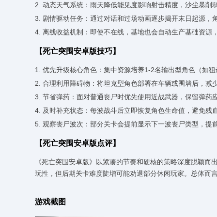
2. 动态天气系统：雨天降低能见度影响射击精度，沙尘暴削
3. 剧情驱动任务：通过对话和过场动画逐步揭开末日起源，
4. 离线收益机制：即使不在线，基地也会自动生产基础资源
【死亡突围安卓版技巧】
1. 优先升级核心角色：集中资源培养1-2名输出型角色（如
2. 合理利用障碍物：将坦克型角色部署在车辆或围墙后，减
3. 节省弹药：面对普通丧尸时优先使用近战武器，保留弹药
4. 及时补充状态：每波战斗后立即恢复角色生命值，避免残
5. 观察丧尸波次：部分关卡会提前显示下一波丧尸类型，提
【死亡突围安卓版点评】
《死亡突围安卓版》以紧凑的节奏和硬核的策略深度脱颖而
玩性，但后期关卡难度陡增可能劝退部分休闲玩家。总体而
游戏截图