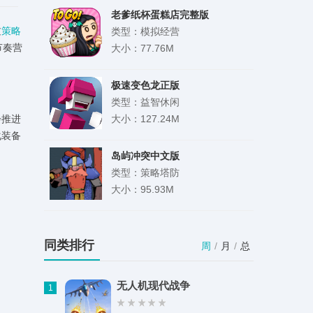
老爹纸杯蛋糕店完整版
过
策略
类型：模拟经营
节奏营
大小：77.76M
极速变色龙正版
类型：益智休闲
步推进
大小：127.24M
化装备
岛屿冲突中文版
类型：策略塔防
大小：95.93M
九月短剧
类型：影音娱乐
同类排行
周
/
月
/
总
大小：41.81M
无人机现代战争
1
有号卖app