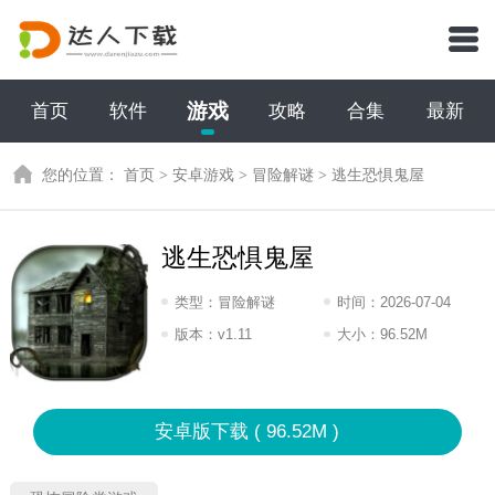
游戏
首页
软件
攻略
合集
最新
您的位置：
首页
>
安卓游戏
>
冒险解谜
>
逃生恐惧鬼屋
逃生恐惧鬼屋
类型：
冒险解谜
时间：
2026-07-04
10:2026
版本：
v1.11
大小：
96.52M
安卓版下载 ( 96.52M )