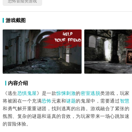
恐怖冒险类游戏
游戏截图
内容介绍
《逃生
恐惧
鬼屋
》是一款
惊悚
刺激
的
密室逃脱
类游戏，玩家
将被困在一个充满
恐怖
元素和
谜题
的鬼屋中，需要通过
智慧
和勇气解开重重谜团，找到逃离的出路。游戏融合了紧张的
氛围、复杂的谜题和逼真的音效，为玩家带来一场心跳加速
的冒险体验。