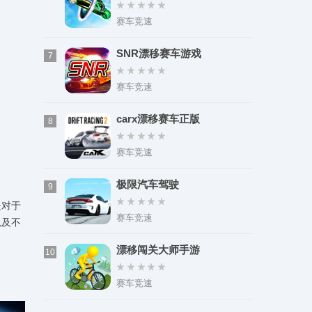
赛车竞速
SNR漂移赛车游戏
7
赛车竞速
carx漂移赛车正版
8
赛车竞速
极限汽车驾驶
9
是对于
赛车竞速
以及不
漂移闯关大师手游
10
赛车竞速