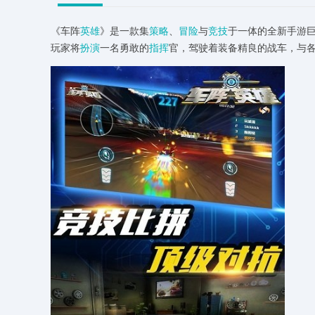
《车阵
英雄
》是一款集
策略
、
冒险
与
竞技
于一体的全新手游
玩家将
扮演
一名勇敢的
指挥
官，驾驶着装备精良的战车，与