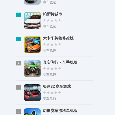
类型：其它游戏
赛车竞速
大小：70.35M
帕萨特城市
2
赛车竞速
大卡车英雄修改版
3
赛车竞速
真实飞行卡车手机版
4
赛车竞速
极速3D赛车游戏
5
赛车竞速
幻影赛车漂移单机版
6