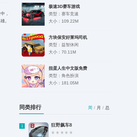
极速3D赛车游戏
景中，
类型：赛车竞速
英雄。
大小：109.22M
方块保安好莱坞司机
类型：益智休闲
大小：70.11M
扭蛋人生中文版免费
类型：角色扮演
大小：181.05M
慈光讲堂安装包
类型：新闻阅读
同类排行
周
/
月
/
总
大小：103.75M
狂野飙车8
1
2026酷酷跑app