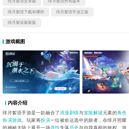
绯月絮语安卓版
绯月絮语所有版本
绯月絮语下载有哪些
绯月絮语手游正版
绯月絮语最新版
游戏截图
内容介绍
绯月絮语手游是一款融合了
浪漫剧情
与
冒险解谜
元素的
角色
扮演游戏
。玩家将
扮演
一位被命运选中的旅者，在绯月照耀
的神秘大陆上展开一场
寻找
失落
历史
与自我真相的旅程。游