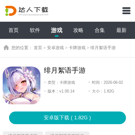
游戏
首页
软件
攻略
合集
最新
您的位置：
首页
>
安卓游戏
>
卡牌游戏
>
绯月絮语手游
绯月絮语手游
类型：
卡牌游戏
时间：
2026-06-02
18:2026
版本：
v1.00.14
大小：
1.82G
安卓版下载 ( 1.82G )