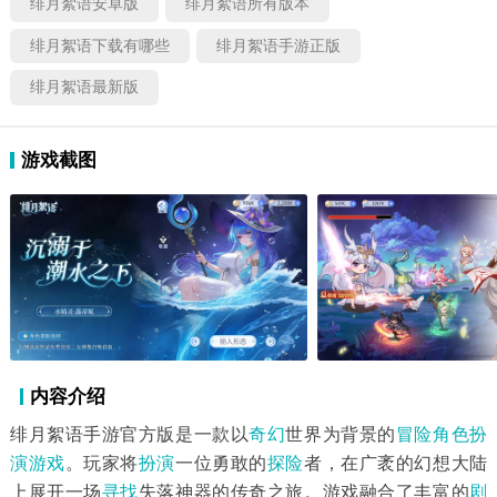
绯月絮语安卓版
绯月絮语所有版本
绯月絮语下载有哪些
绯月絮语手游正版
绯月絮语最新版
游戏截图
内容介绍
绯月絮语手游官方版是一款以
奇幻
世界为背景的
冒险
角色扮
演游戏
。玩家将
扮演
一位勇敢的
探险
者，在广袤的幻想大陆
上展开一场
寻找
失落神器的传奇之旅。游戏融合了丰富的
剧