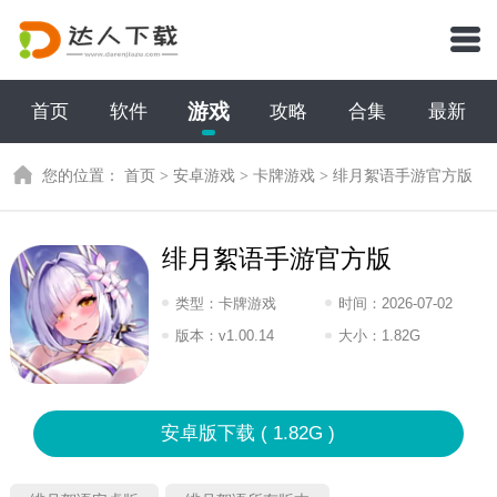
游戏
首页
软件
攻略
合集
最新
您的位置：
首页
>
安卓游戏
>
卡牌游戏
>
绯月絮语手游官方版
绯月絮语手游官方版
类型：
卡牌游戏
时间：
2026-07-02
16:2026
版本：
v1.00.14
大小：
1.82G
安卓版下载 ( 1.82G )