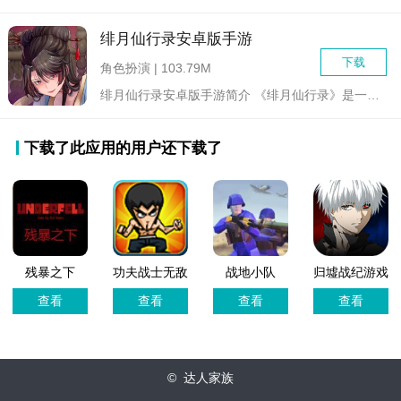
绯月仙行录安卓版手游
下载
角色扮演 | 103.79M
绯月仙行录安卓版手游简介 《绯月仙行录》是一款由国内制...
下载了此应用的用户还下载了
残暴之下
功夫战士无敌
战地小队
归墟战纪游戏
(Underfell)游
版
官方版
查看
查看
查看
查看
戏
© 达人家族