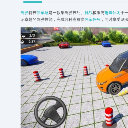
驾驶
特技
停车场
是一款集驾驶技巧、
挑战
极限与
趣味休闲
于
示卓越的驾驶技能，完成各种高难度
停车
任务
，同时享受刺