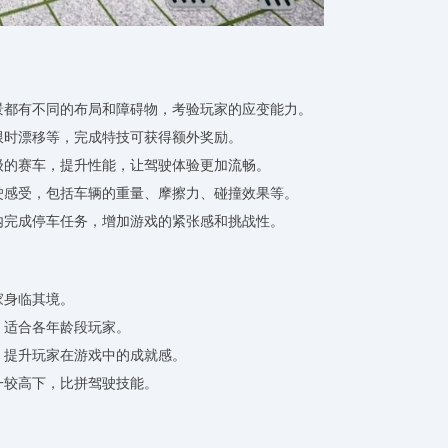
场景都有不同的布局和障碍物，考验玩家的应变能力。
、限时漂移等，完成特技可获得额外奖励。
高级的赛车，提升性能，让驾驶体验更加流畅。
驾驶感受，包括车辆的重量、摩擦力、碰撞效果等。
间内完成停车任务，增加游戏的紧张感和挑战性。
家身临其境。
，适合各年龄段玩家。
，提升玩家在游戏中的成就感。
一较高下，比拼驾驶技能。