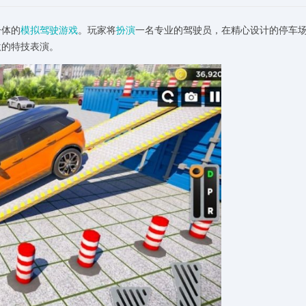
一体的
模拟驾驶游戏
。玩家将
扮演
一名专业的驾驶员，在精心设计的停车
激的特技表演。