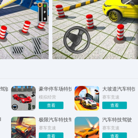
驾驶
豪华停车场特技
大坡道汽车特技
模拟经营
赛车竞速
查看
查看
l
极限汽车特技驾驶
汽车特技驾驶
赛车竞速
赛车竞速
查看
查看