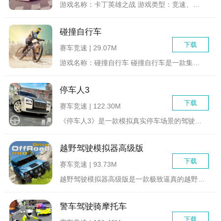
游戏名称：卡丁英雄之战 游戏类型：竞速、策略、多人在线...
碰撞自行车
下载
赛车竞速 | 29.07M
游戏名称：碰撞自行车 碰撞自行车是一款集刺激竞...
停车人3
下载
赛车竞速 | 122.30M
《停车人3》是一款模拟真实停车场景的驾驶类游戏，玩家将在游戏...
越野驾驶模拟器高级版
下载
赛车竞速 | 93.73M
越野驾驶模拟器高级版是一款极致逼真的越野驾驶模拟游戏，专为热...
警车驾驶骑摩托车
下载