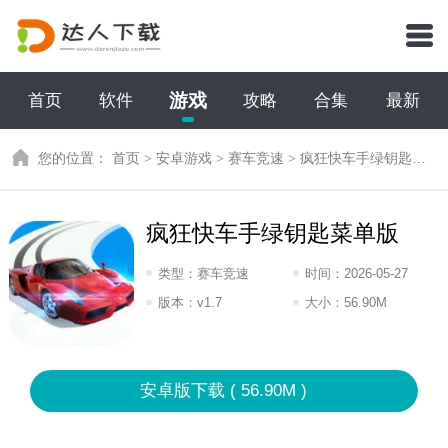
游戏
首页
软件
攻略
合集
最新
您的位置：
首页
>
安卓游戏
>
赛车竞速
>
疯狂快车手绿钥匙菜单版
疯狂快车手绿钥匙菜单版
类型：
赛车竞速
时间：
2026-05-27
09:2026
版本：
v1.7
大小：
56.90M
安卓版下载 ( 56.90M )