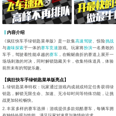
内容介绍
《疯狂快车手绿钥匙菜单版》是一款集
高速
驾驶
、惊险
挑战
与
趣味
探索
于一体的
赛车竞速
游戏。玩家将
扮演
一名勇敢的
车手，驾驶着性能卓越的
赛车
，在蜿蜒曲折的赛道上展开一
场场刺激的对决，同时解锁隐藏关卡，收集特殊道具，体验
前所未有的驾驶乐趣。
【疯狂快车手绿钥匙菜单版亮点】
1. 绿钥匙菜单特权：玩家通过游戏内成就或特定任务获得绿
钥匙，解锁无限生命、加速、无冷却时间等特殊功能，让挑
战更加轻松畅快。
2. 丰富多样的赛车选择：游戏提供多款炫酷赛车，每辆车拥
有独特外观与性能，满足玩家对速度与激情的追求。