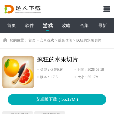
游戏
首页
软件
攻略
合集
最新
您的位置：
首页
>
安卓游戏
>
益智休闲
>
疯狂的水果切片
疯狂的水果切片
类型：
益智休闲
时间：
2026-05-18
17:2026
版本：
1.7.5
大小：
55.17M
安卓版下载 ( 55.17M )