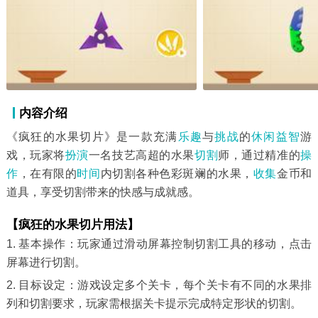
内容介绍
《疯狂的水果切片》是一款充满
乐趣
与
挑战
的
休闲益智
游
戏，玩家将
扮演
一名技艺高超的水果
切割
师，通过精准的
操
作
，在有限的
时间
内切割各种色彩斑斓的水果，
收集
金币和
道具，享受切割带来的快感与成就感。
【疯狂的水果切片用法】
1. 基本操作：玩家通过滑动屏幕控制切割工具的移动，点击
屏幕进行切割。
2. 目标设定：游戏设定多个关卡，每个关卡有不同的水果排
列和切割要求，玩家需根据关卡提示完成特定形状的切割。