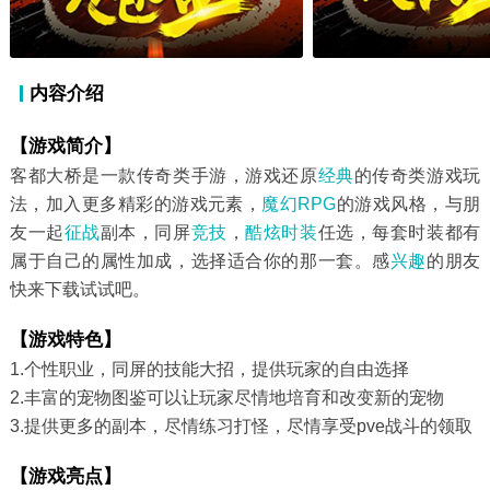
内容介绍
【游戏简介】
客都大桥是一款传奇类手游，游戏还原
经典
的传奇类游戏玩
法，加入更多精彩的游戏元素，
魔幻
RPG
的游戏风格，与朋
友一起
征战
副本，同屏
竞技
，
酷炫
时装
任选，每套时装都有
属于自己的属性加成，选择适合你的那一套。感
兴趣
的朋友
快来下载试试吧。
【游戏特色】
1.个性职业，同屏的技能大招，提供玩家的自由选择
2.丰富的宠物图鉴可以让玩家尽情地培育和改变新的宠物
3.提供更多的副本，尽情练习打怪，尽情享受pve战斗的领取
【游戏亮点】