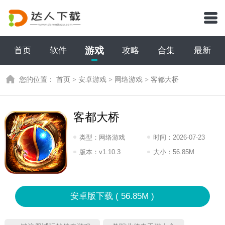
游戏
首页
软件
攻略
合集
最新
您的位置：
首页
>
安卓游戏
>
网络游戏
>
客都大桥
客都大桥
类型：
网络游戏
时间：
2026-07-23
15:2026
版本：
v1.10.3
大小：
56.85M
安卓版下载 ( 56.85M )