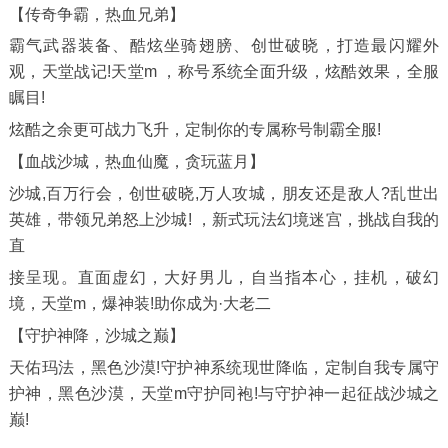
【传奇争霸，热血兄弟】
霸气武器装备、酷炫坐骑翅膀、创世破晓，打造最闪耀外
观，天堂战记!天堂m ，称号系统全面升级，炫酷效果，全服
瞩目!
炫酷之余更可战力飞升，定制你的专属称号制霸全服!
【血战沙城，热血仙魔，贪玩蓝月】
沙城,百万行会，创世破晓,万人攻城，朋友还是敌人?乱世出
英雄，带领兄弟怒上沙城! ，新式玩法幻境迷宫，挑战自我的
直
接呈现。直面虚幻，大好男儿，自当指本心，挂机，破幻
境，天堂m，爆神装!助你成为·大老二
【守护神降，沙城之巅】
天佑玛法，黑色沙漠!守护神系统现世降临，定制自我专属守
护神，黑色沙漠，天堂m守护同袍!与守护神一起征战沙城之
巅!