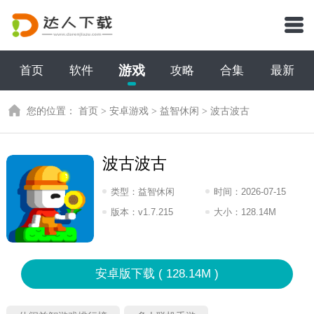
游戏
首页
软件
攻略
合集
最新
您的位置：
首页
>
安卓游戏
>
益智休闲
>
波古波古
波古波古
类型：
益智休闲
时间：
2026-07-15
07:2026
版本：
v1.7.215
大小：
128.14M
安卓版下载 ( 128.14M )