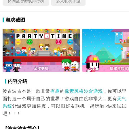
休闲益智游戏排行榜
多人联机手游
游戏截图
内容介绍
波古波古本是一款非常
有趣
的
像素风格
沙盒游戏
，你可以里
面打造一个属于自己的世界！游戏自由度非常大，更有
天气
系统
让游戏更加逼真，可以跟好友联机一起玩哟~快来试试
吧！！！
【波古波古简介】