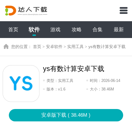
软件
首页
游戏
攻略
合集
最新
您的位置：
首页
>
安卓软件
>
实用工具
>
ys有数计算安卓下载
ys有数计算安卓下载
类型：
实用工具
时间：
2026-06-14
12:2026
版本：
v1.6
大小：
38.46M
安卓版下载 ( 38.46M )