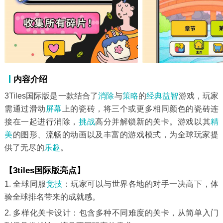
内容介绍
3Tiles国际版是一款结合了
消除
与
策略
的
经典益智
游戏，玩家
需通过滑动
屏幕
上的瓷砖，将三个或更多相同颜色的瓷砖连
接在一起进行消除，
挑战
高分并解锁新的关卡。游戏以其
精
美
的图形、流畅的动画以及丰富的游戏模式，为全球玩家提
供了无尽的
乐趣
。
【3tiles国际版亮点】
1. 全球同服
竞技
：玩家可以与世界各地的对手一决高下，体
验全球排名带来的成就感。
2. 多样化关卡设计：包含多种不同难度的关卡，从简单入门