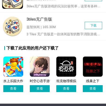
3tiles无广告版游戏的玩法比较简单，这里有各种水果、蛋糕...
3tiles无广告版
下载
益智休闲 | 165.30M
3 Tiles 无广告版是一款休闲益智的数字消除游戏，玩家需...
下载了此应用的用户还下载了
水上乐园大作
时空心语手游
坦克物理模拟
残暴之下
战游戏正版
最新版
器2畅玩版
(Underfell)游
查看
查看
查看
查看
戏