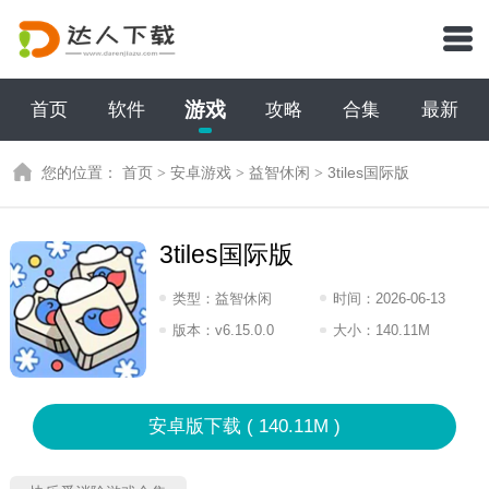
游戏
首页
软件
攻略
合集
最新
您的位置：
首页
>
安卓游戏
>
益智休闲
>
3tiles国际版
3tiles国际版
类型：
益智休闲
时间：
2026-06-13
17:2026
版本：
v6.15.0.0
大小：
140.11M
安卓版下载 ( 140.11M )