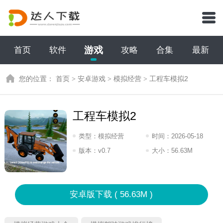
游戏
首页
软件
攻略
合集
最新
您的位置：
首页
>
安卓游戏
>
模拟经营
>
工程车模拟2
工程车模拟2
类型：
模拟经营
时间：
2026-05-18
17:2026
版本：
v0.7
大小：
56.63M
安卓版下载 ( 56.63M )