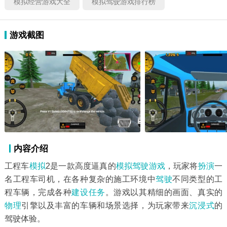
模拟经营游戏大全
模拟驾驶游戏排行榜
游戏截图
内容介绍
工程车
模拟
2是一款高度逼真的
模拟驾驶游戏
，玩家将
扮演
一
名工程车司机，在各种复杂的施工环境中
驾驶
不同类型的工
程车辆，完成各种
建设
任务
。游戏以其精细的画面、真实的
物理
引擎以及丰富的车辆和场景选择，为玩家带来
沉浸式
的
驾驶体验。