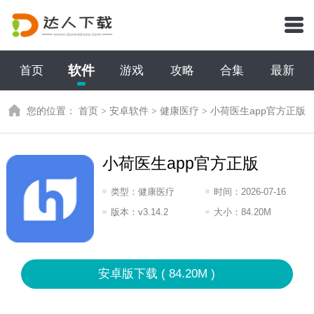
软件
首页
游戏
攻略
合集
最新
您的位置：
首页
>
安卓软件
>
健康医疗
>
小荷医生app官方正版
小荷医生app官方正版
类型：
健康医疗
时间：
2026-07-16
09:2026
版本：
v3.14.2
大小：
84.20M
安卓版下载 ( 84.20M )