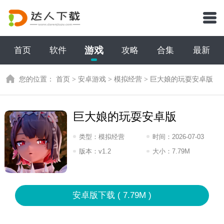
游戏
首页
软件
攻略
合集
最新
您的位置：
首页
>
安卓游戏
>
模拟经营
>
巨大娘的玩耍安卓版
巨大娘的玩耍安卓版
类型：
模拟经营
时间：
2026-07-03
10:2026
版本：
v1.2
大小：
7.79M
安卓版下载 ( 7.79M )