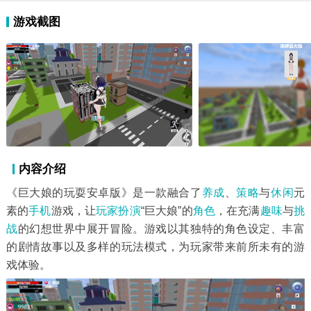
游戏截图
内容介绍
《巨大娘的玩耍安卓版》是一款融合了
养成
、
策略
与
休闲
元
素的
手机
游戏，让
玩家扮演
“巨大娘”的
角色
，在充满
趣味
与
挑
战
的幻想世界中展开冒险。游戏以其独特的角色设定、丰富
的剧情故事以及多样的玩法模式，为玩家带来前所未有的游
戏体验。