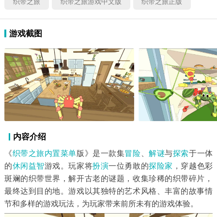
织带之旅
织带之旅游戏中文版
织带之旅正版
游戏截图
内容介绍
《
织带之旅
内置菜单
版》是一款集
冒险
、
解谜
与
探索
于一体
的
休闲益智
游戏。玩家将
扮演
一位勇敢的
探险家
，穿越色彩
斑斓的织带世界，解开古老的谜题，收集珍稀的织带碎片，
最终达到目的地。游戏以其独特的艺术风格、丰富的故事情
节和多样的游戏玩法，为玩家带来前所未有的游戏体验。