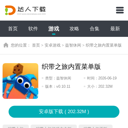
游戏
首页
软件
攻略
合集
最新
您的位置：
首页
>
安卓游戏
>
益智休闲
>
织带之旅内置菜单版
织带之旅内置菜单版
类型：
益智休闲
时间：
2026-06-19
08:2026
版本：
v0.10.11
大小：
202.32M
安卓版下载 ( 202.32M )