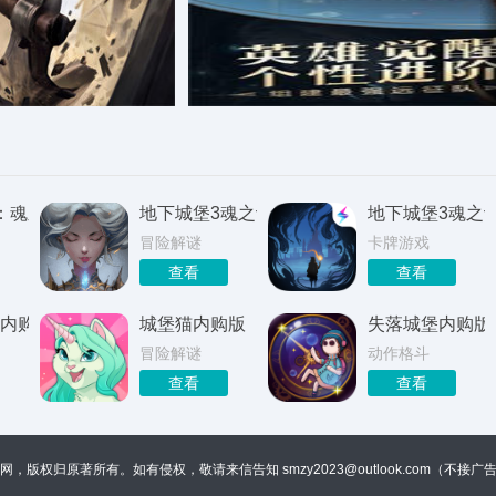
：魂之诗游戏
地下城堡3魂之诗
地下城堡3魂之
冒险解谜
卡牌游戏
查看
查看
内购版
城堡猫内购版
失落城堡内购版
冒险解谜
动作格斗
查看
查看
联网，版权归原著所有。如有侵权，敬请来信告知
smzy2023@outlook.com（