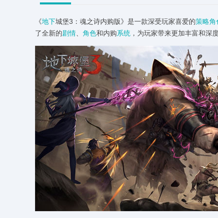
《
地下
城堡3：魂之诗内购版》是一款深受玩家喜爱的
策略角
了全新的
剧情
、
角色
和内购
系统
，为玩家带来更加丰富和深