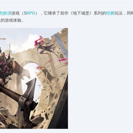
色
扮演
游戏（S
RPG
），它继承了前作《地下城堡》系列的
经典
玩法，同
度的游戏体验。