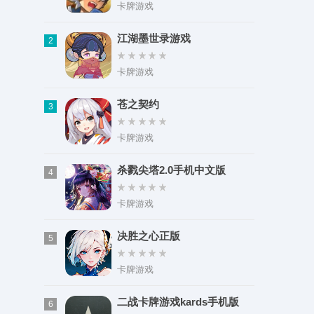
类型：学习办公
卡牌游戏
大小：40.68M
江湖墨世录游戏
2
卡牌游戏
苍之契约
3
卡牌游戏
杀戮尖塔2.0手机中文版
4
卡牌游戏
决胜之心正版
5
卡牌游戏
二战卡牌游戏kards手机版
6