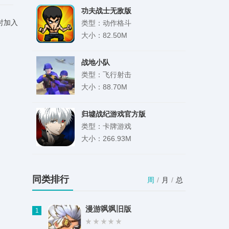
功夫战士无敌版
时加入
类型：动作格斗
大小：82.50M
战地小队
类型：飞行射击
大小：88.70M
归墟战纪游戏官方版
类型：卡牌游戏
大小：266.93M
小侃星球
类型：社交通讯
同类排行
周
/
月
/
总
大小：97.60M
漫游飒飒旧版
1
门口易测手机版