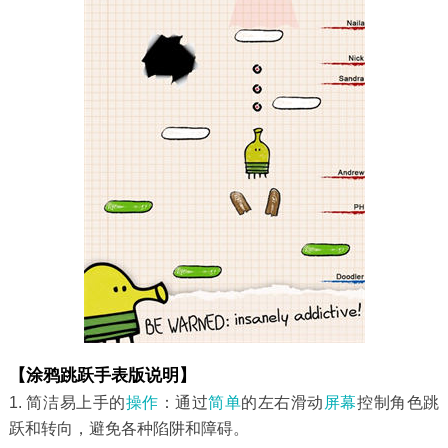
【涂鸦跳跃手表版说明】
1. 简洁易上手的
操作
：通过
简单
的左右滑动
屏幕
控制角色跳
跃和转向，避免各种陷阱和障碍。