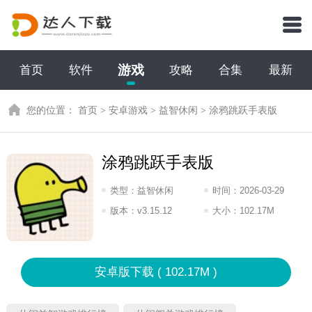
游戏
首页
软件
攻略
合集
最新
您的位置：
首页
>
安卓游戏
>
益智休闲
>
涂鸦跳跃手表版
涂鸦跳跃手表版
类型：
益智休闲
时间：
2026-03-29
13:2026
版本：
v3.15.12
大小：
102.17M
安卓版下载 ( 102.17M )