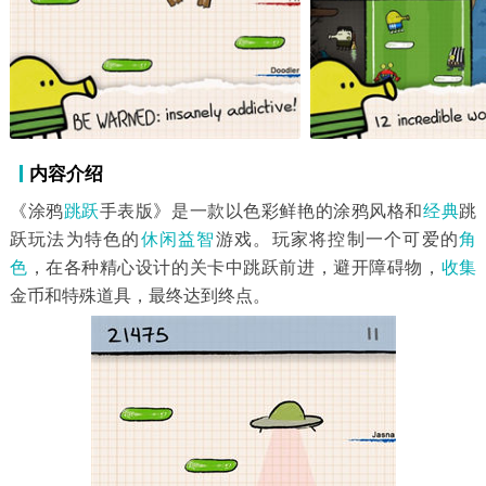
内容介绍
《涂鸦
跳跃
手表版》是一款以色彩鲜艳的涂鸦风格和
经典
跳
跃玩法为特色的
休闲益智
游戏。玩家将控制一个可爱的
角
色
，在各种精心设计的关卡中跳跃前进，避开障碍物，
收集
金币和特殊道具，最终达到终点。