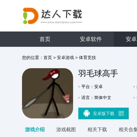
首页
安卓软件
安卓
您的位置：
首页
>
安卓游戏
>
体育竞技
羽毛球高手
平台：安卓
语言：简体中文
安卓版下载
游戏介绍
游戏截图
相关下载
相关合