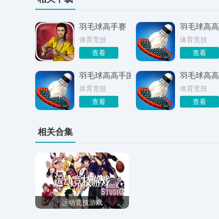
羽毛球高手赛
羽毛球高高
体育竞技
体育竞技
查看
查看
羽毛球高高手国际版
羽毛球高高
体育竞技
体育竞技
查看
查看
相关合集
运动竞技游戏