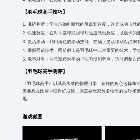
【羽毛球高手技巧】
1. 准确判断：学会准确判断球的落点和速度，这是成功击球
2. 快速反应：在对手发球或回球后迅速做出反应，以最快的
3. 灵活移动：利用角色的移动技能，在场上灵活移动以占据
4. 掌握网前技术：网前截击是羽毛球中非常重要的技术，学
5. 观察对手：注意观察对手的打法习惯和弱点，适时调整自
【羽毛球高手测评】
《羽毛球高手》以其高水准的物理引擎、多样的角色选择和
但要想在比赛中取得好成绩，则需要玩家具备较高的技巧和
趣。
游戏截图