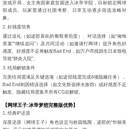
游戏开局，女主角因家庭贫困进入冰帝学院，目标锁定网球
部成员。玩家需通过社团考察、日常互动逐步筛选攻略对
象。
2. 好感度培养
通过送礼（如迹部喜欢的葡萄香煎蛋）、对话选择（如“掩饰
害羞”“继续追问”）及共同活动（如邀请打网球）提升角色好
感度。好感度不足将触发Bad End，如宍户亮线因生日未致电
导致“肺炎入院”。
3. 结局解锁条件
完美结局需满足关键选项（如迹部线需完成6项隐藏任务），
Bad End则因错误选择（如文化祭选择水族馆）或好感度不足
触发。隐藏结局需集齐所有CG后解锁。
【网球王子:冰帝梦想完整版优势】
1. 经典IP还原
深度还原《网球王子》角色设定与校园氛围，迹部的“华丽美