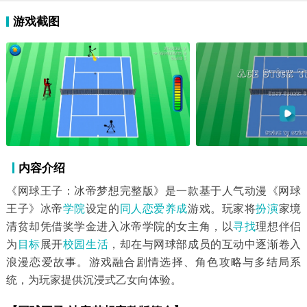
游戏截图
内容介绍
《网球王子：冰帝梦想完整版》是一款基于人气动漫《网球
王子》冰帝
学院
设定的
同人
恋爱养成
游戏。玩家将
扮演
家境
清贫却凭借奖学金进入冰帝学院的女主角，以
寻找
理想伴侣
为
目标
展开
校园
生活
，却在与网球部成员的互动中逐渐卷入
浪漫恋爱故事。游戏融合剧情选择、角色攻略与多结局系
统，为玩家提供沉浸式乙女向体验。