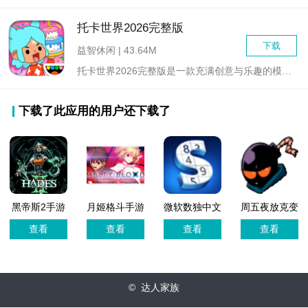
托卡世界2026完整版
下载
益智休闲 | 43.64M
托卡世界2026完整版是一款充满创意与乐趣的模拟经营游戏。在...
下载了此应用的用户还下载了
黑帝斯2手游
月姬格斗手游
微软数独中文
周五夜放克变
移植版
单机版
免广告版
装模组
查看
查看
查看
查看
(BlantadosPack
© 达人家族