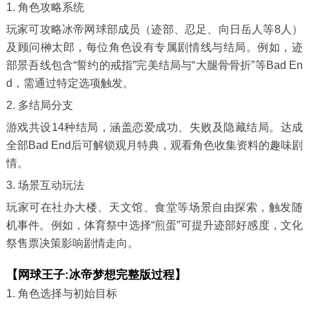
1. 角色攻略系统
玩家可攻略冰帝网球部成员（迹部、忍足、向日岳人等8人）
及顾问榊太郎，每位角色设有专属剧情线与结局。例如，迹
部景吾线包含“誓约的戒指”完美结局与“大腿骨骨折”等Bad En
d，需通过特定选项触发。
2. 多结局分支
游戏共设14种结局，涵盖恋爱成功、失败及隐藏结局。达成
全部Bad End后可解锁观月特典，观看角色收集资料的趣味剧
情。
3. 场景互动玩法
玩家可在社办大楼、天文馆、食堂等场景自由探索，触发随
机事件。例如，体育祭中选择“煎蛋”可提升迹部好感度，文化
祭售票决策影响剧情走向。
【网球王子:冰帝梦想完整版过程】
1. 角色选择与初始目标