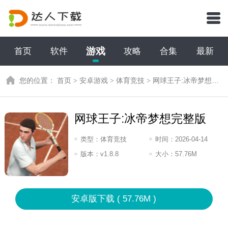
游戏
首页
软件
攻略
合集
最新
您的位置：
首页
>
安卓游戏
>
体育竞技
>
网球王子:冰帝梦想完整版
网球王子:冰帝梦想完整版
类型：
体育竞技
时间：
2026-04-14
07:2026
版本：
v1.8.8
大小：
57.76M
安卓版下载 ( 57.76M )