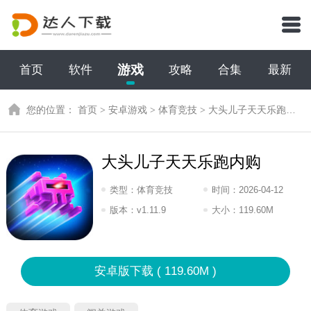
游戏
首页
软件
攻略
合集
最新
您的位置：
首页
>
安卓游戏
>
体育竞技
>
大头儿子天天乐跑内购
大头儿子天天乐跑内购
类型：
体育竞技
时间：
2026-04-12
07:2026
版本：
v1.11.9
大小：
119.60M
安卓版下载 ( 119.60M )