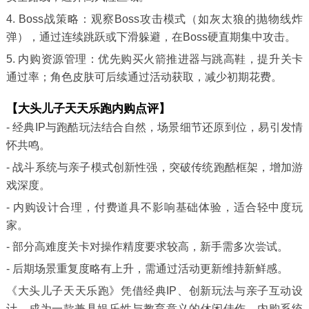
4. Boss战策略：观察Boss攻击模式（如灰太狼的抛物线炸
弹），通过连续跳跃或下滑躲避，在Boss硬直期集中攻击。
5. 内购资源管理：优先购买火箭推进器与跳高鞋，提升关卡
通过率；角色皮肤可后续通过活动获取，减少初期花费。
【大头儿子天天乐跑内购点评】
- 经典IP与跑酷玩法结合自然，场景细节还原到位，易引发情
怀共鸣。
- 战斗系统与亲子模式创新性强，突破传统跑酷框架，增加游
戏深度。
- 内购设计合理，付费道具不影响基础体验，适合轻中度玩
家。
- 部分高难度关卡对操作精度要求较高，新手需多次尝试。
- 后期场景重复度略有上升，需通过活动更新维持新鲜感。
《大头儿子天天乐跑》凭借经典IP、创新玩法与亲子互动设
计，成为一款兼具娱乐性与教育意义的休闲佳作。内购系统