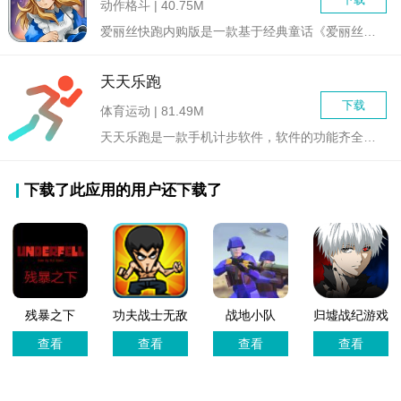
动作格斗 | 40.75M
爱丽丝快跑内购版是一款基于经典童话《爱丽丝梦游仙境》改编的休...
天天乐跑
下载
体育运动 | 81.49M
天天乐跑是一款手机计步软件，软件的功能齐全，支持健走、骑行、...
下载了此应用的用户还下载了
残暴之下
功夫战士无敌
战地小队
归墟战纪游戏
(Underfell)游
版
官方版
查看
查看
查看
查看
戏