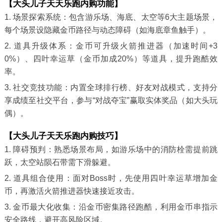
【大头儿子天天乐跑内购功能】
1. 场景探索系统：包含游乐场、海底、太空等6大主题场景，
每个场景设隐藏金币路径与动态障碍（如海底章鱼触手）。
2. 道具升级体系：金币可升级火箭推进器（加速时间+3
0%）、四叶幸运草（金币加成20%）等道具，提升跑酷效
率。
3. 社交竞技功能：内置全球排行榜、好友对战模式，支持分
享成绩至社交平台，参与“对战夺宝”赢取实体奖品（如大头玩
偶）。
【大头儿子天天乐跑内购技巧】
1. 障碍预判：熟悉场景布局，如游乐场中的消防栓需提前跳
跃，太空站陨石带需下滑躲避。
2. 道具组合使用：面对Boss时，先使用四叶幸运草增加金
币，再激活火箭推进器快速接近攻击。
3. 金币最大化收集：沿金币密集路径跑酷，利用金币串指示
安全路线，避开高风险区域。