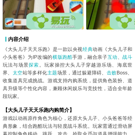
内容介绍
《大头儿子天天乐跑》是一款以央视
经典
动画《大头儿子和
小头爸爸》为IP改编的
横版跑酷
手游，融合亲子
互动
、
战斗
玩法与场景
探索
。玩家操控大头儿子穿越游乐场、海底世
界、
太空
站等多样化
主题
场景，通过躲避障碍、
击败
Boss、
收集道具完成挑战。游戏支持内购系统，提供角色装扮、道
具升级等个性化内容，兼顾休闲娱乐与竞技性，适合全年龄
段玩家。
【大头儿子天天乐跑内购简介】
游戏以动画原作角色为核心，还原大头儿子、小头爸爸等经
典形象，结合跑酷玩法与轻度战斗系统。玩家需通过滑动屏
幕控制角色移动、跳跃、攻击，拾取金币与道具增强能力，