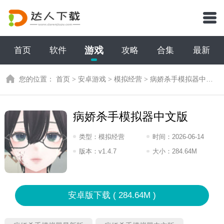
游戏
首页
软件
攻略
合集
最新
您的位置：
首页
>
安卓游戏
>
模拟经营
>
病娇杀手模拟器中文版
病娇杀手模拟器中文版
类型：
模拟经营
时间：
2026-06-14
07:2026
版本：
v1.4.7
大小：
284.64M
安卓版下载 ( 284.64M )