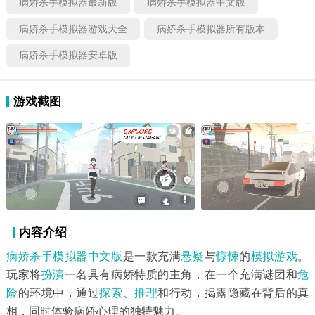
病娇杀手模拟器最新版
病娇杀手模拟器中文版
病娇杀手模拟器游戏大全
病娇杀手模拟器所有版本
病娇杀手模拟器安卓版
游戏截图
内容介绍
病娇杀手模拟器中文版
是一款充满
悬疑
与
惊悚
的
模拟游戏
。
玩家将
扮演
一名具有病娇特质的主角，在一个充满谜团和
危
险
的环境中，通过
探索
、
推理
和行动，揭露隐藏在背后的真
相，同时体验病娇心理的独特魅力。