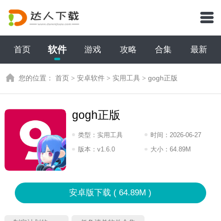
软件
首页
游戏
攻略
合集
最新
您的位置：
首页
>
安卓软件
>
实用工具
>
gogh正版
gogh正版
类型：
实用工具
时间：
2026-06-27
11:2026
版本：
v1.6.0
大小：
64.89M
安卓版下载 ( 64.89M )