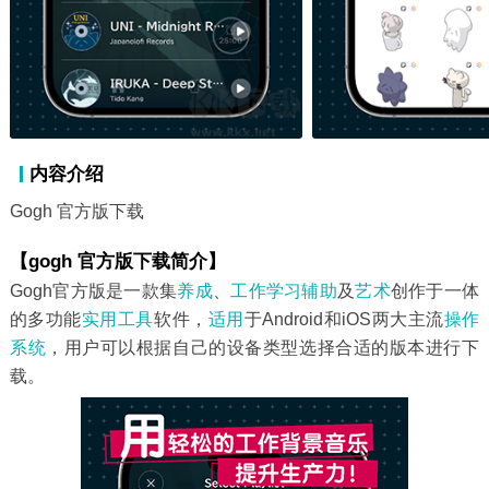
内容介绍
Gogh 官方版下载
【gogh 官方版下载简介】
Gogh官方版是一款集
养成
、
工作学习
辅助
及
艺术
创作于一体
的多功能
实用工具
软件，
适用
于Android和iOS两大主流
操作
系统
，用户可以根据自己的设备类型选择合适的版本进行下
载。