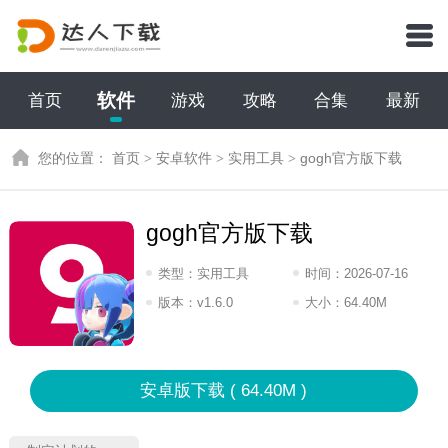
软件
首页
游戏
攻略
合集
最新
您的位置：
首页
>
安卓软件
>
实用工具
>
gogh官方版下载
gogh官方版下载
类型：
实用工具
时间：
2026-07-16
15:2026
版本：
v1.6.0
大小：
64.40M
安卓版下载 ( 64.40M )