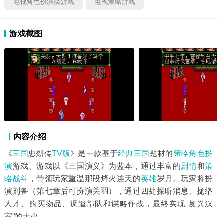
电视角色扮演类游戏
电视策略游戏
游戏截图
内容介绍
《
三国
忠烈传
TV版
》是一款基于
经典三国
题材的
策略角色
扮
演
游戏。游戏以《三国演义》为蓝本，通过丰富的
剧情
和
策
略战斗
，带领玩家重温那段烽火连天的
英雄
岁月。玩家将扮
演刘备（第七章后可扮演关羽），通过四处探听消息、拢络
人才、购买物品、调遣部队和谋略作战，最终实现“复兴汉
室”的大业。