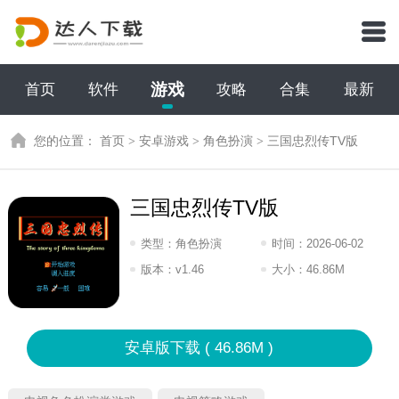
游戏
首页
软件
攻略
合集
最新
您的位置：
首页
>
安卓游戏
>
角色扮演
>
三国忠烈传TV版
三国忠烈传TV版
类型：
角色扮演
时间：
2026-06-02
14:2026
版本：
v1.46
大小：
46.86M
安卓版下载 ( 46.86M )