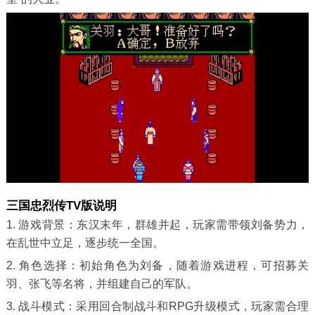
三国忠烈传TV版说明
1. 游戏背景：东汉末年，群雄并起，玩家需带领刘备势力，
在乱世中立足，逐步统一全国。
2. 角色选择：初始角色为刘备，随着游戏进程，可招募关
羽、张飞等名将，并组建自己的军队。
3. 战斗模式：采用回合制战斗和RPG升级模式，玩家需合理