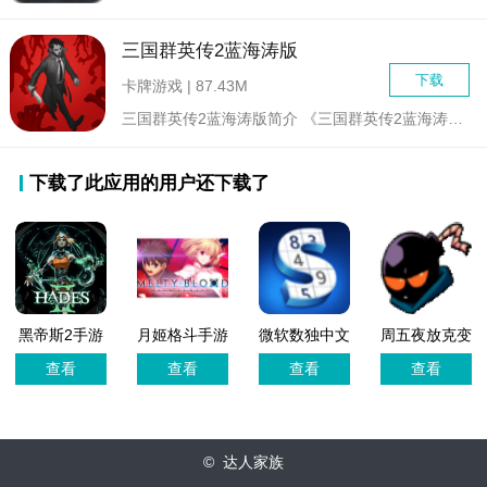
三国群英传2蓝海涛版
下载
卡牌游戏 | 87.43M
三国群英传2蓝海涛版简介 《三国群英传2蓝海涛版》是一...
下载了此应用的用户还下载了
黑帝斯2手游
月姬格斗手游
微软数独中文
周五夜放克变
移植版
单机版
免广告版
装模组
查看
查看
查看
查看
(BlantadosPack
© 达人家族