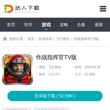
游戏
首页
软件
攻略
合集
最新
您的位置：
首页
>
安卓游戏
>
飞行射击
>
作战指挥官TV版
作战指挥官TV版
类型：
飞行射击
时间：
2026-04-18
15:2026
版本：
v1.6.0.5
大小：
52.59M
安卓版下载 ( 52.59M )