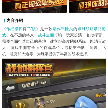
内容介绍
《
作战
指挥
官
TV版
》是一款
动作冒险类
的
即时战略
塔防游
戏
。在不远的将来，
战斗
全面
打响，玩家扮演一名指挥官，
需要全面打造自己的基地，建立起高度防御系统，以消灭敌
人。游戏中拥有全面的作战单位，包括突击队、间谍、飞
机、坦克和大炮等，为玩家提供了丰富的战术选择。