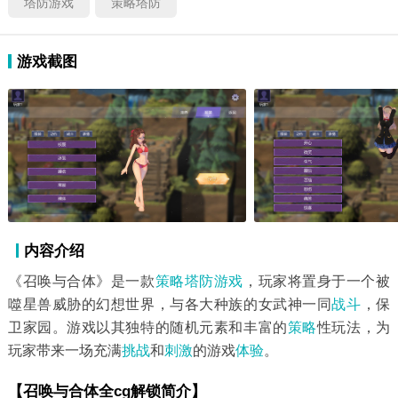
塔防游戏
策略塔防
游戏截图
内容介绍
《召唤与合体》是一款
策略塔防游戏
，玩家将置身于一个被
噬星兽威胁的幻想世界，与各大种族的女武神一同
战斗
，保
卫家园。游戏以其独特的随机元素和丰富的
策略
性玩法，为
玩家带来一场充满
挑战
和
刺激
的游戏
体验
。
【召唤与合体全cg解锁简介】