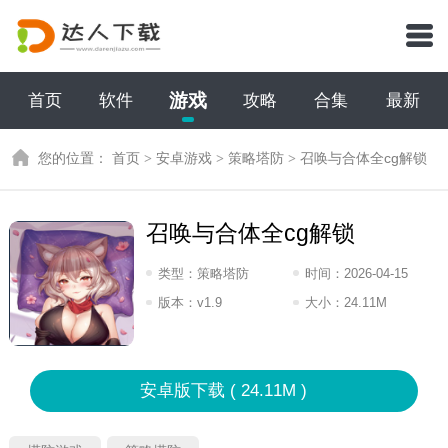
游戏
首页
软件
攻略
合集
最新
您的位置：
首页
>
安卓游戏
>
策略塔防
>
召唤与合体全cg解锁
召唤与合体全cg解锁
类型：
策略塔防
时间：
2026-04-15
07:2026
版本：
v1.9
大小：
24.11M
安卓版下载 ( 24.11M )