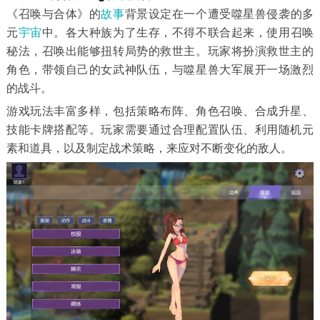
《召唤与合体》的
故事
背景设定在一个遭受噬星兽侵袭的多
元
宇宙
中。各大种族为了生存，不得不联合起来，使用召唤
秘法，召唤出能够扭转局势的救世主。玩家将扮演救世主的
角色，带领自己的女武神队伍，与噬星兽大军展开一场激烈
的战斗。
游戏玩法丰富多样，包括策略布阵、角色召唤、合成升星、
技能卡牌搭配等。玩家需要通过合理配置队伍、利用随机元
素和道具，以及制定战术策略，来应对不断变化的敌人。