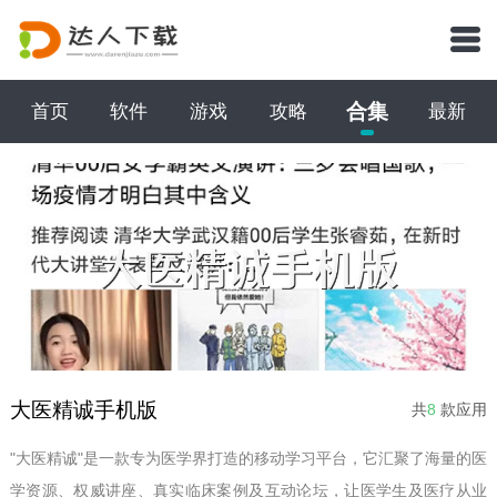
合集
首页
软件
游戏
攻略
最新
大医精诚手机版
共
8
款应用
"大医精诚"是一款专为医学界打造的移动学习平台，它汇聚了海量的医
学资源、权威讲座、真实临床案例及互动论坛，让医学生及医疗从业